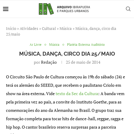
Início
»
Atividades
»
Cultural
»
Música
»
Música, dança, circo dia
25/maio
Ar Livre
Música
Platéia Externa Auditório
MÚSICA, DANÇA, CIRCO DIA 25/MAIO
por
Redação
25 de maio de 2014
O Circuito São Paulo de Cultura começou
às 19h do sábado (24) e
terá os alemães do SEEED, que recebem o paulistano Criolo em
show na área externa. Vide
texto da Sec da Cultura
: A banda vem
pela primeira vez ao país, a convite do Instituto Goethe, para as
comemorações do ano da Alemanha no Brasil. O grupo traz sua
formação completa para tocar hits de dance-hall, reggae, ragga e
hip hop. O cantor brasileiro reserva surpresas para a parceira