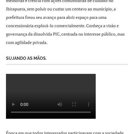
melhorias e crescia com ações comunitárias de cuidado no
Ibirapuera, sem poluir ou custar um centavo ao município, a
prefeitura freou seu avanço para abrir espaço para uma
concessionária explorá-lo comercialmente. Conheça a visão e
governança da dissolvida PIC, centrada no interesse público, mas
com agilidade privada.
SUJANDO AS MÃOS.
Época em que todos interessados participavam com a sociedade