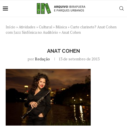
Início
»
Atividades
»
Cultural
»
Música
»
Curte clarinete? Anat Cohen
com Jazz Sinfônica no Auditório
»
Anat Cohen
ANAT COHEN
por
Redação
13 de setembro de 2013