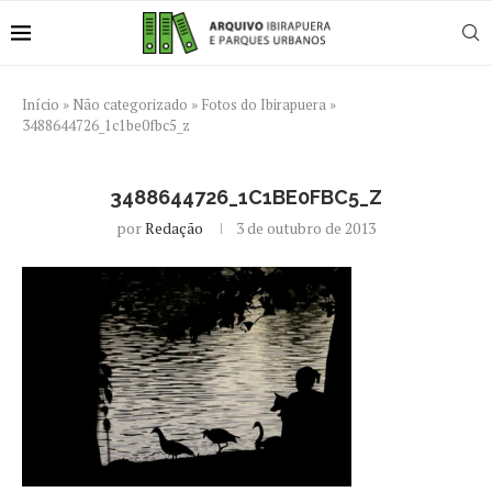
Início
»
Não categorizado
»
Fotos do Ibirapuera
»
3488644726_1c1be0fbc5_z
3488644726_1C1BE0FBC5_Z
por
Redação
3 de outubro de 2013