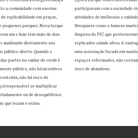
unto a comunidade com enorme
participavam com a sociedade civ
 de replicabilidade em praças,
atividades de melhorias e cuidad
e pequenos parques. Nova Iorque
Ibirapuera como o famoso mutir
com um e hoje tem mais de dois
limpeza do PIC que posteriorme
s auxiliando diretamente seu
replicados cidade afora. A vant
o público aberto. Quando o
uma associação focada em mante
 das partes no cuidar do verde é
espaços reformados, não corria
mente público, não há incentivos
risco de abandono.
contrária, não há risco do
 irresponsável se multiplicar
oladamente ou de desequilíbrios
is que lesam o erário.