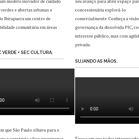
 um modelo inovador de cuidado
seu avanço para abrir espaço pa
 verdes e abertas urbanas e
concessionária explorá-lo
o Ibirapuera um centro de
comercialmente. Conheça a visão
ilidade comunitária em áreas
governança da dissolvida PIC, ce
interesse público, mas com agili
privada.
EC VERDE + SEC CULTURA.
SUJANDO AS MÃOS.
m que São Paulo olhava para o
zo e construía a boa governança
Época em que todos interessado