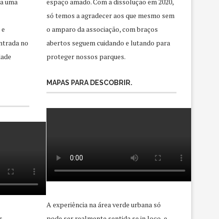
ra uma
espaço amado. Com a dissolução em 2020,
só temos a agradecer aos que mesmo sem
 e
o amparo da associação, com braços
ntrada no
abertos seguem cuidando e lutando para
dade
proteger nossos parques.
MAPAS PARA DESCOBRIR.
A experiência na área verde urbana só
s
pode ser realmente sentida se in loco, e