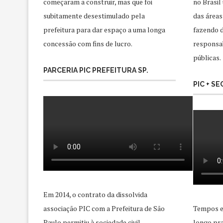
começaram a construir, mas que foi
no Brasil
subitamente desestimulado pela
das áreas
prefeitura para dar espaço a uma longa
fazendo d
concessão com fins de lucro.
responsab
públicas.
PARCERIA PIC PREFEITURA SP.
PIC + S
Em 2014, o contrato da dissolvida
associação PIC com a Prefeitura de São
Tempos e
Paulo permitiu à sociedade civil
longo pra