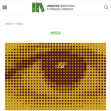
Início
»
mira
MIRA