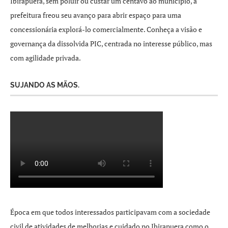
Ibirapuera, sem poluir ou custar um centavo ao município, a
prefeitura freou seu avanço para abrir espaço para uma
concessionária explorá-lo comercialmente. Conheça a visão e
governança da dissolvida PIC, centrada no interesse público, mas
com agilidade privada.
SUJANDO AS MÃOS.
Época em que todos interessados participavam com a sociedade
civil de atividades de melhorias e cuidado no Ibirapuera como o